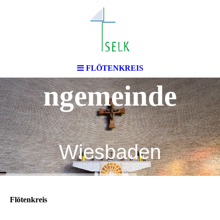
Lutherische
Christuskirche
FLÖTENKREIS
ngemeinde
Wiesbaden
Flötenkreis