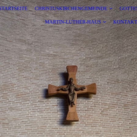
STARTSEITE
CHRISTUSKIRCHENGEMEINDE
GOTTE
MARTIN-LUTHER-HAUS
KONTAKT