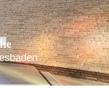
che
esbaden