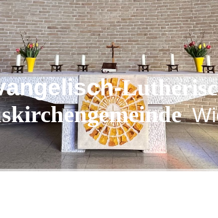
vangelisch-
Lutheris
uskirchengemeinde
Wi