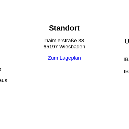
Standort
Daimlerstraße 38
U
65197 Wiesbaden
Zum Lageplan
IB
e
I
aus